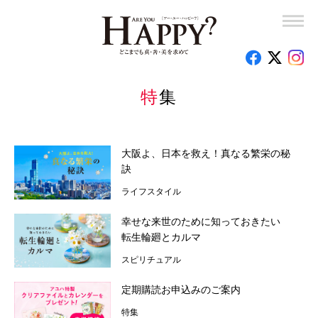
幸福実現党党首 釈量子の東奔西走！
竜の口法子校長の熱烈エール「もう大丈夫！」
特集
岡野宏のビューティーレッスンーさあ、はじめましょうか
子育て110番
大阪よ、日本を救え！真なる繁栄の秘
釈量子のお悩みクオンタム・リープ
訣
ライフスタイル
時代を創った女性たち
幸せな来世のために知っておきたい
心のお悩み相談室
転生輪廻とカルマ
スピリチュアル
読者の手記
定期購読お申込みのご案内
特集
特集