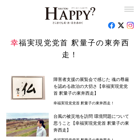
スピリチュアル
結婚・夫婦
子育て
幸福実現党党首 釈量子の東奔西
走！
人間関係
ヘルス＆ビューティ
障害者支援の展覧会で感じた 魂の尊厳
歴史・社会・政治
を認める政治の大切さ【幸福実現党党
首 釈量子の東奔西走】
仕事
幸福実現党党首 釈量子の東奔西走！
レシピ
台風の被災地を訪問 環境問題について
思うこと【幸福実現党党首 釈量子の東
連載
奔西走】