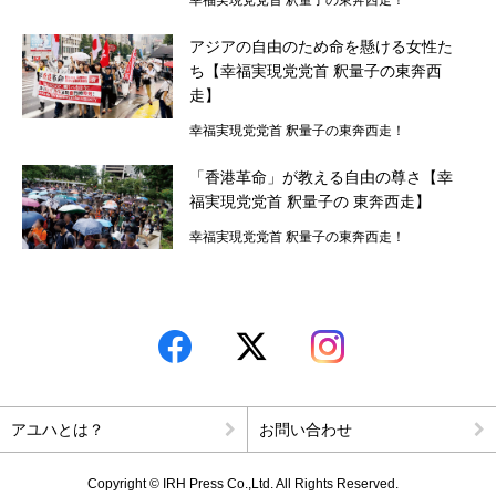
幸福実現党党首 釈量子の東奔西走！
幸福実現党党首 釈量子のキッチン政経塾
アジアの自由のため命を懸ける女性た
幸福実現党党首 釈量子の東奔西走！
ち【幸福実現党党首 釈量子の東奔西
走】
竜の口法子校長の熱烈エール「もう大丈夫！」
幸福実現党党首 釈量子の東奔西走！
岡野宏のビューティーレッスンーさあ、はじめましょうか
「香港革命」が教える自由の尊さ【幸
福実現党党首 釈量子の 東奔西走】
子育て110番
幸福実現党党首 釈量子の東奔西走！
釈量子のお悩みクオンタム・リープ
時代を創った女性たち
心のお悩み相談室
アユハとは？
お問い合わせ
読者の手記
Copyright © IRH Press Co.,Ltd. All Rights Reserved.
特集