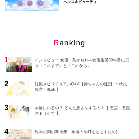
ヘルス＆ビューティ
Ranking
インタビュー 女優・島かおり―女優生活60年目に思
う「これまで」と「これから」
妊娠スピリチュアルQ&A【赤ちゃんの性別・つわり・
障害・魂etc】
o
r
e
本当にいるの？ どんな悪さをするの？【 悪霊・悪魔
のトリセツ 】
総本山開山30周年 永遠の法灯をともすために