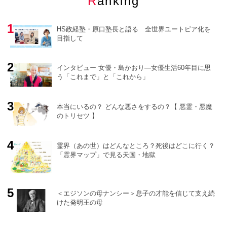
Ranking
HS政経塾・原口塾長と語る 全世界ユートピア化を
目指して
インタビュー 女優・島かおり―女優生活60年目に思
う「これまで」と「これから」
o
r
e
本当にいるの？ どんな悪さをするの？【 悪霊・悪魔
のトリセツ 】
霊界（あの世）はどんなところ？死後はどこに行く？
「霊界マップ」で見る天国・地獄
＜エジソンの母ナンシー＞息子の才能を信じて支え続
けた発明王の母