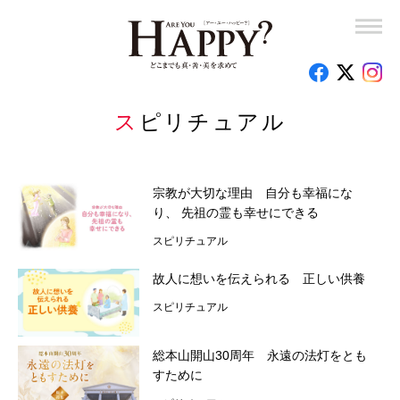
幸福実現党党首 釈量子の東奔西走！
竜の口法子校長の熱烈エール「もう大丈夫！」
岡野宏のビューティーレッスンーさあ、はじめましょうか
スピリチュアル
子育て110番
宗教が大切な理由 自分も幸福にな
釈量子のお悩みクオンタム・リープ
り、 先祖の霊も幸せにできる
時代を創った女性たち
スピリチュアル
故人に想いを伝えられる 正しい供養
心のお悩み相談室
スピリチュアル
読者の手記
総本山開山30周年 永遠の法灯をとも
特集
すために