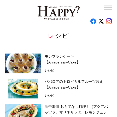
竜の口法子校長の熱烈エール「もう大丈夫！」
岡野宏のビューティーレッスンーさあ、はじめましょうか
子育て110番
レシピ
釈量子のお悩みクオンタム・リープ
時代を創った女性たち
モンブランケーキ
【AnniversaryCake】
心のお悩み相談室
レシピ
読者の手記
ババロアのトロピカルフルーツ添え
【AnniversaryCake】
特集
レシピ
今月の占い
地中海風 おもてなし料理！（アクアパ
ッツァ、マリネサラダ、レモンジュレ
編集部のオススメ