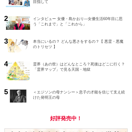
目指して
インタビュー 女優・島かおり―女優生活60年目に思
う「これまで」と「これから」
o
r
e
本当にいるの？ どんな悪さをするの？【 悪霊・悪魔
のトリセツ 】
霊界（あの世）はどんなところ？死後はどこに行く？
「霊界マップ」で見る天国・地獄
＜エジソンの母ナンシー＞息子の才能を信じて支え続
けた発明王の母
好評発売中！