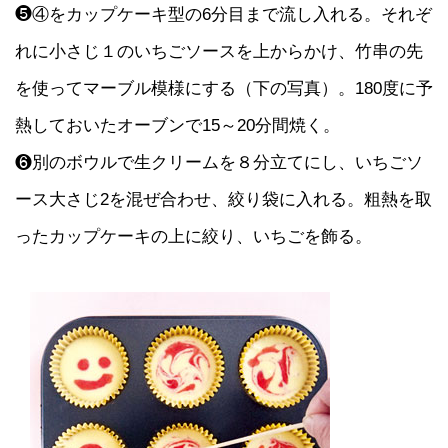
❺④をカップケーキ型の6分目まで流し入れる。それぞ
れに小さじ１のいちごソースを上からかけ、竹串の先
を使ってマーブル模様にする（下の写真）。180度に予
熱しておいたオーブンで15～20分間焼く。
❻別のボウルで生クリームを８分立てにし、いちごソ
ース大さじ2を混ぜ合わせ、絞り袋に入れる。粗熱を取
ったカップケーキの上に絞り、いちごを飾る。