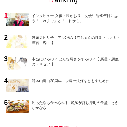
インタビュー 女優・島かおり―女優生活60年目に思
う「これまで」と「これから」
妊娠スピリチュアルQ&A【赤ちゃんの性別・つわり・
障害・魂etc】
o
r
e
本当にいるの？ どんな悪さをするの？【 悪霊・悪魔
のトリセツ 】
総本山開山30周年 永遠の法灯をともすために
釣った魚も食べられる! 漁師が営む港町の食堂 さか
なかなさ