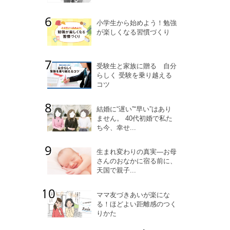
小学生から始めよう！勉強
が楽しくなる習慣づくり
受験生と家族に贈る 自分
らしく 受験を乗り越える
コツ
結婚に“遅い”“早い”はあり
ません。 40代初婚で私た
ち今、幸せ...
生まれ変わりの真実―お母
さんのおなかに宿る前に、
天国で親子...
ママ友づきあいが楽にな
る！ほどよい距離感のつく
りかた