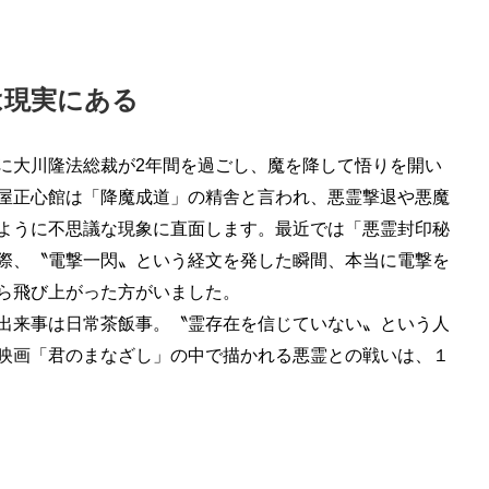
は現実にある
に大川隆法総裁が2年間を過ごし、魔を降して悟りを開い
屋正心館は「降魔成道」の精舎と言われ、悪霊撃退や悪魔
ように不思議な現象に直面します。最近では「悪霊封印秘
際、〝電撃一閃〟という経文を発した瞬間、本当に電撃を
ら飛び上がった方がいました。
出来事は日常茶飯事。〝霊存在を信じていない〟という人
映画「君のまなざし」の中で描かれる悪霊との戦いは、１