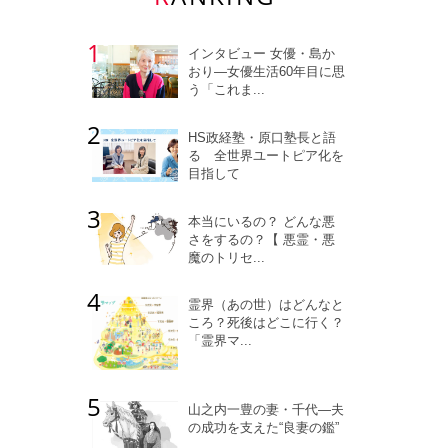
インタビュー 女優・島か
おり―女優生活60年目に思
う「これま...
HS政経塾・原口塾長と語
る 全世界ユートピア化を
目指して
本当にいるの？ どんな悪
さをするの？【 悪霊・悪
魔のトリセ...
霊界（あの世）はどんなと
ころ？死後はどこに行く？
「霊界マ...
山之内一豊の妻・千代―夫
の成功を支えた“良妻の鑑”