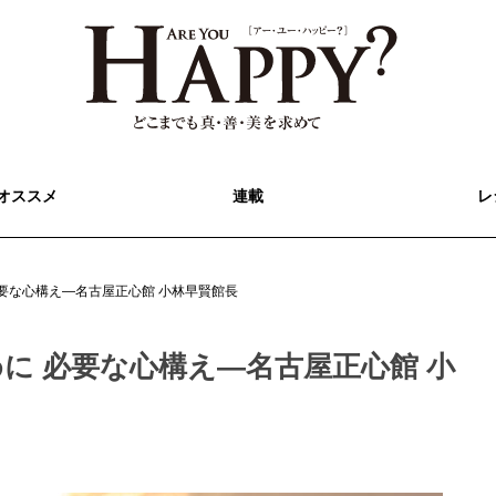
オススメ
連載
レ
要な心構え―名古屋正心館 小林早賢館長
に 必要な心構え―名古屋正心館 小