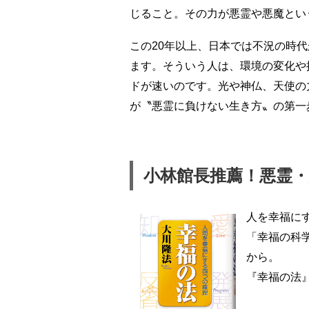
じること。その力が悪霊や悪魔とい
この20年以上、日本では不況の時
ます。そういう人は、環境の変化や
ドが速いのです。光や神仏、天使の
が〝悪霊に負けない生き方〟の第一
小林館長推薦！悪霊
人を幸福に
「幸福の科
から。
『幸福の法』\