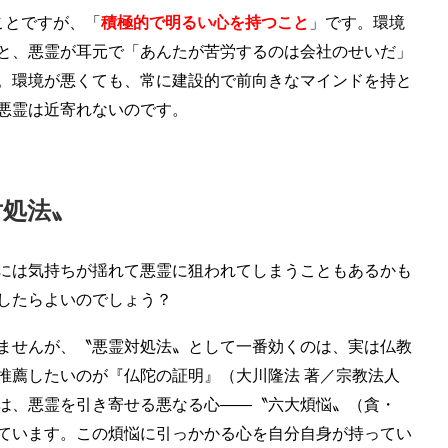
ことですが、「
積極的で明るい心を持つこと
」です。環境
と、悪霊が耳元で「あんたが苦労するのは会社のせいだ」
。環境が悪くても、常に建設的で前向きなマインドを持と
悪霊は近寄れないのです。
対処法〟
には気持ちが揺れて悪霊に狙われてしまうこともあるかも
したらよいのでしょう？
ませんが、〝悪霊対処法〟として一番効くのは、実は仏教
推薦したいのが『仏陀の証明』（大川隆法 著／宗教法人
は、悪霊を引き寄せる悪なる心――〝六大煩悩〟（貪・
ています。この煩悩に引っかかる心を自分自身が持ってい