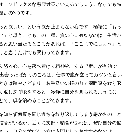
オーソドックスな悪霊対策といえるでしょう。なかでも特
癡〟の3つです。
っと欲しい」という欲が止まらない心です。極端に「もっ
い」と思うこともこの一種。貪の心に有効なのは、生活パ
ると思い当たるところがあれば、「ここまでにしよう」と
うと思うだけでも変わってきます。
り怒る心。心を落ち着けて精神統一する〝定〟が有効で
に出会ったばかりのころは、仕事で腹が立ってガツンと言い
ときは踏みとどまり、お手洗いの鏡の前で深呼吸を繰り返
り返し深呼吸をすると、冷静に自分を見られるようにな
とで、瞋を治めることができます。
を知らず何度も同じ過ちを繰り返してしまう愚かさのこと
信者がいるか、近くに支部・精舎があれば、ぜひ自分の悩
さい。自分で学びたい方に入門としておすすめなのは、