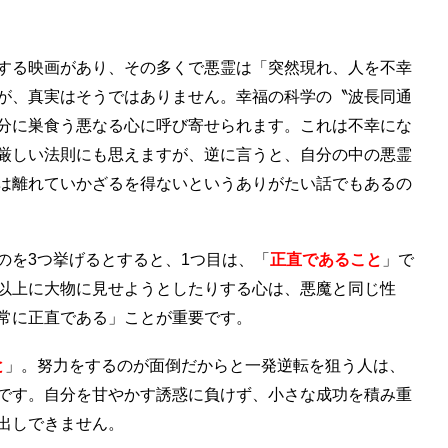
する映画があり、その多くで悪霊は「突然現れ、人を不幸
が、真実はそうではありません。幸福の科学の〝波長同通
分に巣食う悪なる心に呼び寄せられます。これは不幸にな
厳しい法則にも思えますが、逆に言うと、自分の中の悪霊
は離れていかざるを得ないというありがたい話でもあるの
のを3つ挙げるとすると、1つ目は、「
正直であること
」で
以上に大物に見せようとしたりする心は、悪魔と同じ性
常に正直である」ことが重要です。
と
」。努力をするのが面倒だからと一発逆転を狙う人は、
です。自分を甘やかす誘惑に負けず、小さな成功を積み重
出しできません。