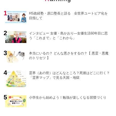
HS政経塾・原口塾長と語る 全世界ユートピア化を
目指して
インタビュー 女優・島かおり―女優生活60年目に思
う「これまで」と「これから」
o
r
e
本当にいるの？ どんな悪さをするの？【 悪霊・悪魔
のトリセツ 】
霊界（あの世）はどんなところ？死後はどこに行く？
「霊界マップ」で見る天国・地獄
小学生から始めよう！勉強が楽しくなる習慣づくり