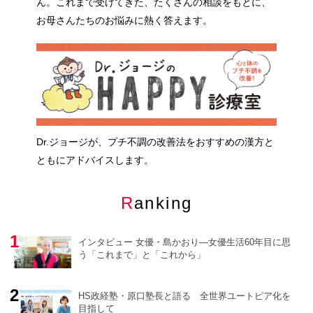
ん。これまで受けてきた、たくさんの相談をもとに、
お母さんたちのお悩みに熱く答えます。
Dr.ジョージが、プチ不調の改善法をおすすめの漢方と
ともにアドバイスします。
Ranking
インタビュー 女優・島かおり―女優生活60年目に思
う「これまで」と「これから」
HS政経塾・原口塾長と語る 全世界ユートピア化を
目指して
o