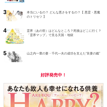
r
e
本当にいるの？ どんな悪さをするの？【 悪霊・悪魔
のトリセツ 】
霊界（あの世）はどんなところ？死後はどこに行く？
「霊界マップ」で見る天国・地獄
山之内一豊の妻・千代―夫の成功を支えた“良妻の鑑”
好評発売中！