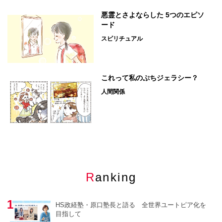
悪霊とさよならした 5つのエピソ
ード
スピリチュアル
これって私のぷちジェラシー？
人間関係
Ranking
HS政経塾・原口塾長と語る 全世界ユートピア化を
目指して