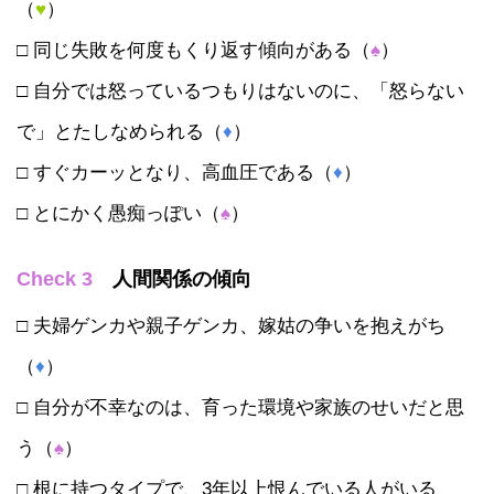
（
♥
）
□ 同じ失敗を何度もくり返す傾向がある（
♠
）
□ 自分では怒っているつもりはないのに、「怒らない
で」とたしなめられる（
♦
）
□ すぐカーッとなり、高血圧である（
♦
）
□ とにかく愚痴っぽい（
♠
）
Check 3
人間関係の傾向
□ 夫婦ゲンカや親子ゲンカ、嫁姑の争いを抱えがち
（
♦
）
□ 自分が不幸なのは、育った環境や家族のせいだと思
う（
♠
）
□ 根に持つタイプで、3年以上恨んでいる人がいる