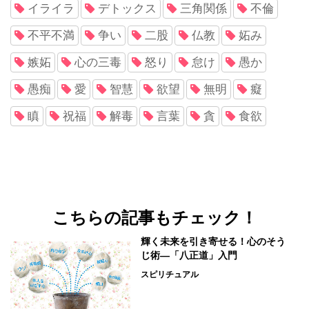
イライラ
デトックス
三角関係
不倫
不平不満
争い
二股
仏教
妬み
嫉妬
心の三毒
怒り
怠け
愚か
愚痴
愛
智慧
欲望
無明
癡
瞋
祝福
解毒
言葉
貪
食欲
こちらの記事もチェック！
輝く未来を引き寄せる！心のそう
じ術―「八正道」入門
スピリチュアル