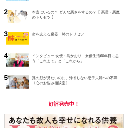
本当にいるの？ どんな悪さをするの？【 悪霊・悪魔
のトリセツ 】
o
r
e
命を支える臓器 肺のトリセツ
インタビュー 女優・島かおり―女優生活60年目に思
う「これまで」と「これから」
孫の顔が見たいのに、帰省しない息子夫婦への不満
〔心のお悩み相談室〕
好評発売中！