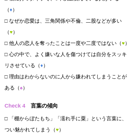
（
♦
）
□ なぜか恋愛は、三角関係や不倫、二股などが多い
（
♥
）
□ 他人の恋人を奪ったことは一度や二度ではない（
♥
）
□ 心の中で、よく嫌いな人を傷つけては自分をスッキ
リさせている（
♦
）
□ 理由はわからないのに人から嫌われてしまうことが
ある（
♠
）
Check 4
言葉の傾向
□ 「棚からぼたもち」「濡れ手に粟」という言葉に、
つい魅かれてしまう（
♥
）