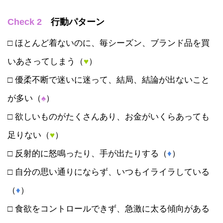
Check 2
行動パターン
□ ほとんど着ないのに、毎シーズン、ブランド品を買
いあさってしまう（
♥
）
□ 優柔不断で迷いに迷って、結局、結論が出ないこと
が多い（
♠
）
□ 欲しいものがたくさんあり、お金がいくらあっても
足りない（
♥
）
□ 反射的に怒鳴ったり、手が出たりする（
♦
）
□ 自分の思い通りにならず、いつもイライラしている
（
♦
）
□ 食欲をコントロールできず、急激に太る傾向がある