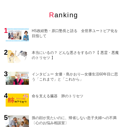
Ranking
HS政経塾・原口塾長と語る 全世界ユートピア化を
目指して
本当にいるの？ どんな悪さをするの？【 悪霊・悪魔
のトリセツ 】
o
r
e
インタビュー 女優・島かおり―女優生活60年目に思
う「これまで」と「これから」
命を支える臓器 肺のトリセツ
孫の顔が見たいのに、帰省しない息子夫婦への不満
〔心のお悩み相談室〕