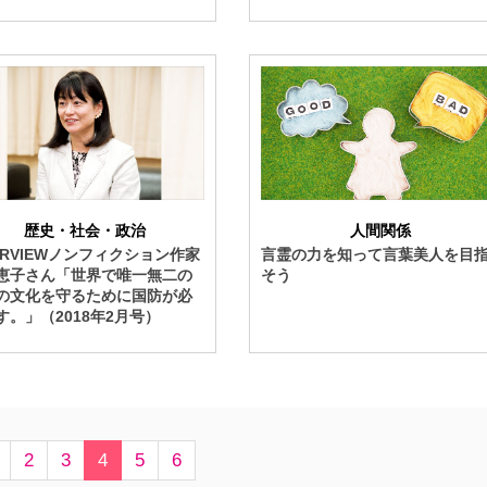
歴史・社会・政治
人間関係
TERVIEWノンフィクション作家
言霊の力を知って言葉美人を目
恵子さん「世界で唯一無二の
そう
の文化を守るために国防が必
す。」（2018年2月号）
2
3
4
5
6