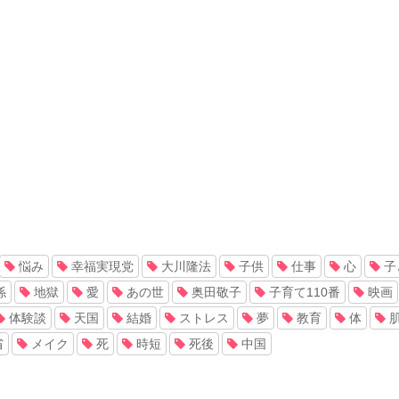
悩み
幸福実現党
大川隆法
子供
仕事
心
子
係
地獄
愛
あの世
奥田敬子
子育て110番
映画
体験談
天国
結婚
ストレス
夢
教育
体
省
メイク
死
時短
死後
中国