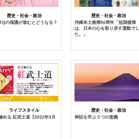
歴史・社会・政治
歴史・社会・政治
BTQの保護が進むとどうなる？
沖縄本土復帰50周年「祖国復帰
は、日本の心を取り戻す運動で
た。」
ライフスタイル
歴史・社会・政治
極める 紅武士道【2022年3月
神話を学ぶ３つの意義