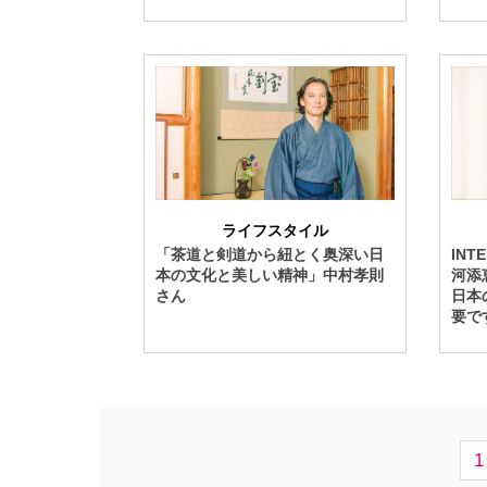
ライフスタイル
「茶道と剣道から紐とく奥深い日
IN
本の文化と美しい精神」中村孝則
河添
さん
日本
要で
1