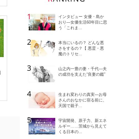
インタビュー 女優・島か
おり―女優生活60年目に思
う「これま...
本当にいるの？ どんな悪
さをするの？【 悪霊・悪
魔のトリセ...
山之内一豊の妻・千代―夫
指
の成功を支えた“良妻の鑑”
生まれ変わりの真実―お母
さんのおなかに宿る前に、
天国で親子...
宇宙開発、原子力、新エネ
ルギー……茨城から見えて
くる日本の...