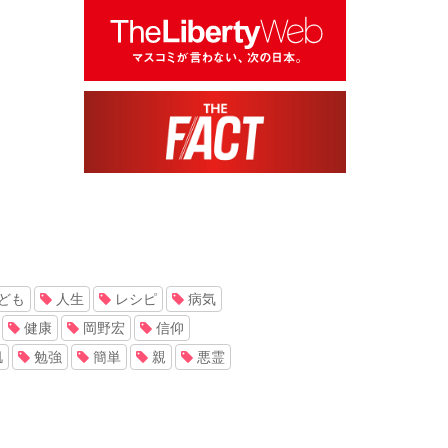
ども
人生
レシピ
病気
健康
岡野宏
信仰
肌
勉強
簡単
親
悪霊