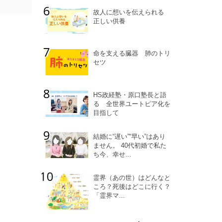
故人に想いを伝えられる
正しい供養
命を支える臓器 肺のトリ
セツ
HS政経塾・原口塾長と語
る 全世界ユートピア化を
目指して
結婚に“遅い”“早い”はあり
ません。 40代初婚で私た
ち今、幸せ...
霊界（あの世）はどんなと
ころ？死後はどこに行く？
「霊界マ...