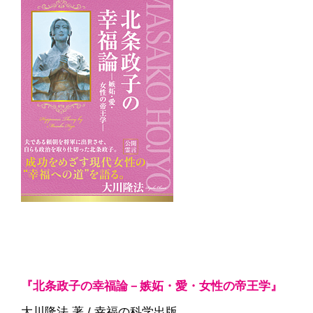
『北条政子の幸福論－嫉妬・愛・女性の帝王学』
大川隆法 著 / 幸福の科学出版