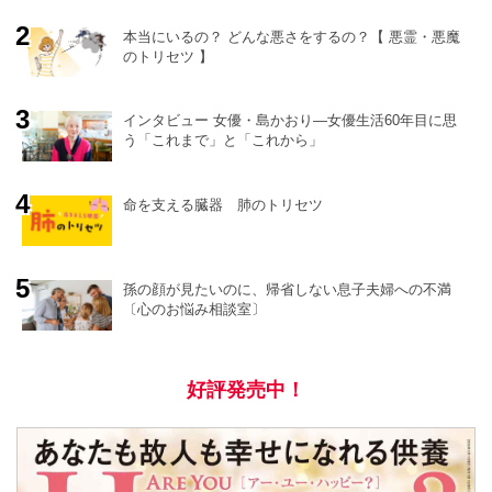
本当にいるの？ どんな悪さをするの？【 悪霊・悪魔
のトリセツ 】
o
r
e
インタビュー 女優・島かおり―女優生活60年目に思
う「これまで」と「これから」
命を支える臓器 肺のトリセツ
孫の顔が見たいのに、帰省しない息子夫婦への不満
〔心のお悩み相談室〕
好評発売中！