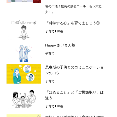
竜の口法子校長の熱烈エール「もう大丈
夫！」
「科学する心」を育てましょう①
子育て110番
Happy あげまん塾
子育て
思春期の子供とのコミュニケーショ
ンのコツ
子育て
「ほめること」と「ご機嫌取り」は
違う
子育て110番