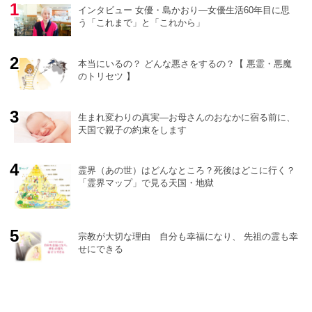
インタビュー 女優・島かおり―女優生活60年目に思
う「これまで」と「これから」
本当にいるの？ どんな悪さをするの？【 悪霊・悪魔
のトリセツ 】
生まれ変わりの真実―お母さんのおなかに宿る前に、
天国で親子の約束をします
霊界（あの世）はどんなところ？死後はどこに行く？
「霊界マップ」で見る天国・地獄
宗教が大切な理由 自分も幸福になり、 先祖の霊も幸
せにできる