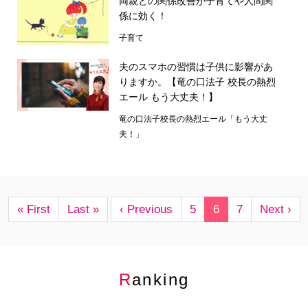
両親との関係改善が子育てや人間関
係に効く！
子育て
夫のスマホの習慣は子供に影響があ
りますか。【竜の口法子 校長の熱烈
エール もう大丈夫！】
竜の口法子校長の熱烈エール「もう大丈
夫！」
« First
Last »
‹ Previous
5
6
7
Next ›
Ranking