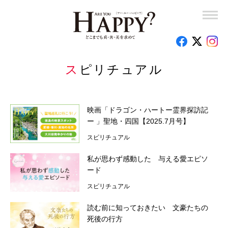
竜の口法子校長の熱烈エール「もう大丈夫！」
岡野宏のビューティーレッスンーさあ、はじめましょうか
子育て110番
スピリチュアル
釈量子のお悩みクオンタム・リープ
映画「ドラゴン・ハートー霊界探訪記
時代を創った女性たち
ー 」聖地・四国【2025.7月号】
スピリチュアル
心のお悩み相談室
私が思わず感動した 与える愛エピソ
読者の手記
ード
スピリチュアル
特集
読む前に知っておきたい 文豪たちの
今月の占い
死後の行方