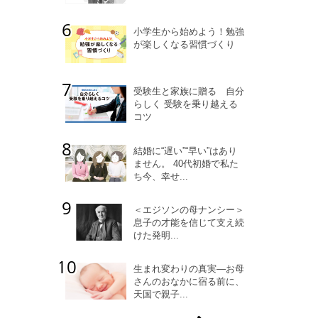
小学生から始めよう！勉強
が楽しくなる習慣づくり
受験生と家族に贈る 自分
らしく 受験を乗り越える
コツ
結婚に“遅い”“早い”はあり
ません。 40代初婚で私た
ち今、幸せ...
＜エジソンの母ナンシー＞
息子の才能を信じて支え続
けた発明...
生まれ変わりの真実―お母
さんのおなかに宿る前に、
天国で親子...