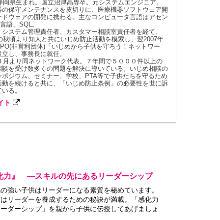
8年静岡県生まれ。国立沼津高専卒。元システムエンジニア。
器の保守メンテナンスを皮切りに、医療機器ソフトウェア開
ードウェアの開発に携わる。主なコンピュータ言語はアセン
言語、SQL。
、システム管理責任者、カスタマー相談室責任者を経て、
年の秋頃より知人と共にいじめ防止活動を模索し、翌2007年
NPO(非営利団体)「いじめから子供を守ろう！ネットワー
設立し、事務長に就任。
9年４月より同ネットワーク代表。７年間で５０００件以上の
相談を受け数多くの問題を解決に導いている。いじめ相談の
ンポジウム、セミナー、学校、PTA等で子供たちを守るため
活動を続けると共に、「いじめ防止条例」の必要性を世に訴
ている。
イト
化力』 ―スキルの先にあるリーダーシップ
感の強い子供はリーダーになる素質を秘めています。
にはリーダーを養成するための秘訣が満載。「感化力
リーダーシップ」を親から子供に伝授してあげましょ