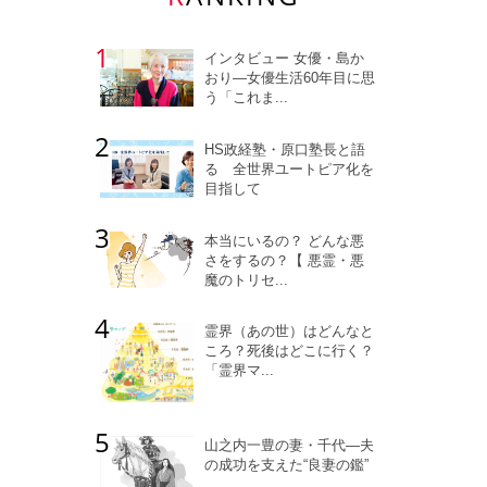
インタビュー 女優・島か
おり―女優生活60年目に思
う「これま...
HS政経塾・原口塾長と語
る 全世界ユートピア化を
目指して
本当にいるの？ どんな悪
さをするの？【 悪霊・悪
魔のトリセ...
霊界（あの世）はどんなと
ころ？死後はどこに行く？
「霊界マ...
山之内一豊の妻・千代―夫
の成功を支えた“良妻の鑑”