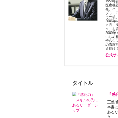
195
医療機
発、ハ
ブラ、C
その後
2006
２月、
ク」を
200
いじめ
傍らシ
の講演
え続け
公式サ
タイトル
『感
正義
本書
ある
う。