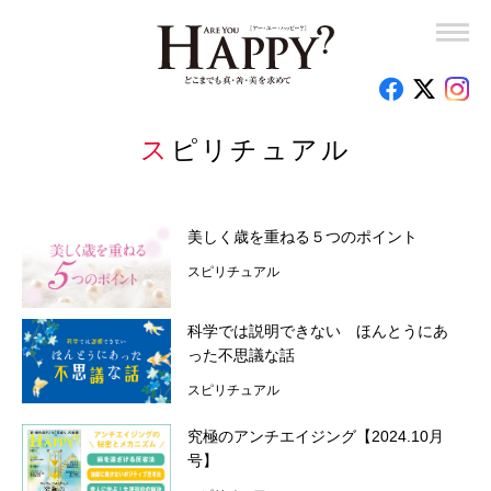
岡野宏のビューティーレッスンーさあ、はじめましょうか
子育て110番
釈量子のお悩みクオンタム・リープ
スピリチュアル
時代を創った女性たち
心のお悩み相談室
美しく歳を重ねる５つのポイント
スピリチュアル
読者の手記
特集
科学では説明できない ほんとうにあ
った不思議な話
今月の占い
スピリチュアル
編集部のオススメ
究極のアンチエイジング【2024.10月
号】