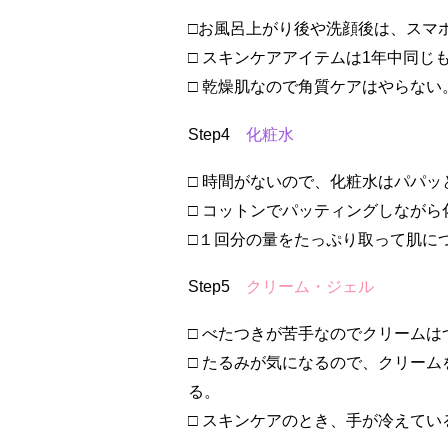
□お風呂上がり後や洗顔後は、スマ
□ スキンケアアイテムは1年中同じ
□ 乾燥肌なので角質ケアはやらない
Step4
化粧水
□ 時間がないので、化粧水はパパッ
□ コットンでパッティングしながら
□１回分の量をたっぷり取って肌に
Step5
クリーム・ジェル
□ べたつきが苦手なのでクリームは
□ たるみが気になるので、クリー
る。
□ スキンケアのとき、手が冷えてい