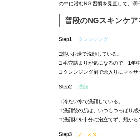
の中に潜むNG 習慣を見直して、
普段のNGスキンケアを
Step1
クレンジング
□熱いお湯で洗顔している。
□ 毛穴詰まりが気になるので、1
□ クレンジング剤で念入りにマッサ
Step2
洗顔
□ 冷たい水で洗顔している。
□ 洗顔後の肌は、いつもつっぱり感
□ 洗顔料を十分に泡立てず、頬か
Step3
ブースター