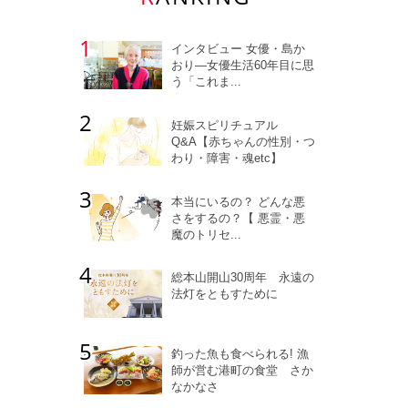
インタビュー 女優・島か
おり―女優生活60年目に思
う「これま...
妊娠スピリチュアル
Q&A【赤ちゃんの性別・つ
わり・障害・魂etc】
本当にいるの？ どんな悪
さをするの？【 悪霊・悪
魔のトリセ...
総本山開山30周年 永遠の
法灯をともすために
釣った魚も食べられる! 漁
師が営む港町の食堂 さか
なかなさ