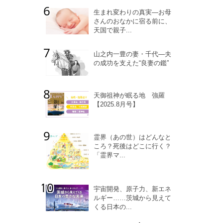
生まれ変わりの真実―お母
さんのおなかに宿る前に、
天国で親子...
山之内一豊の妻・千代―夫
の成功を支えた“良妻の鑑”
天御祖神が眠る地 強羅
【2025.8月号】
霊界（あの世）はどんなと
ころ？死後はどこに行く？
「霊界マ...
宇宙開発、原子力、新エネ
ルギー……茨城から見えて
くる日本の...