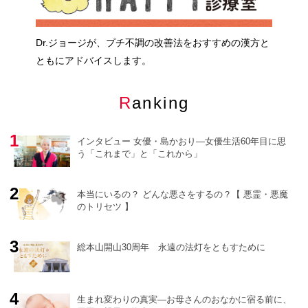
Dr.ジョージが、プチ不調の改善法をおすすめの漢方と
ともにアドバイスします。
Ranking
インタビュー 女優・島かおり―女優生活60年目に思
う「これまで」と「これから」
本当にいるの？ どんな悪さをするの？【 悪霊・悪魔
のトリセツ 】
o
r
e
総本山開山30周年 永遠の法灯をともすために
生まれ変わりの真実―お母さんのおなかに宿る前に、