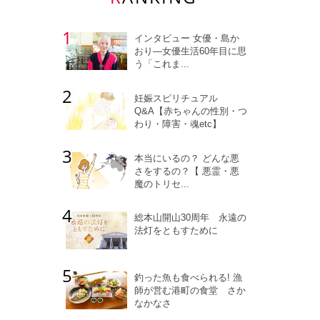
インタビュー 女優・島か
おり―女優生活60年目に思
う「これま...
妊娠スピリチュアル
Q&A【赤ちゃんの性別・つ
わり・障害・魂etc】
本当にいるの？ どんな悪
さをするの？【 悪霊・悪
魔のトリセ...
総本山開山30周年 永遠の
法灯をともすために
釣った魚も食べられる! 漁
師が営む港町の食堂 さか
なかなさ