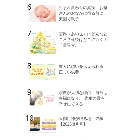
生まれ変わりの真実―お母
さんのおなかに宿る前に、
天国で親子...
霊界（あの世）はどんなと
ころ？死後はどこに行く？
「霊界マ...
故人に想いを伝えられる
正しい供養
宗教が大切な理由 自分も
幸福になり、 先祖の霊も
幸せにできる
天御祖神が眠る地 強羅
【2025.8月号】