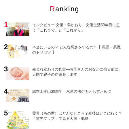
Ranking
インタビュー 女優・島かおり―女優生活60年目に思
う「これまで」と「これから」
本当にいるの？ どんな悪さをするの？【 悪霊・悪魔
のトリセツ 】
o
r
e
生まれ変わりの真実―お母さんのおなかに宿る前に、
天国で親子の約束をします
総本山開山30周年 永遠の法灯をともすために
霊界（あの世）はどんなところ？死後はどこに行く？
「霊界マップ」で見る天国・地獄