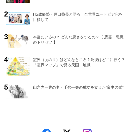
HS政経塾・原口塾長と語る 全世界ユートピア化を
目指して
本当にいるの？ どんな悪さをするの？【 悪霊・悪魔
のトリセツ 】
霊界（あの世）はどんなところ？死後はどこに行く？
「霊界マップ」で見る天国・地獄
山之内一豊の妻・千代―夫の成功を支えた“良妻の鑑”