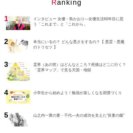
Ranking
インタビュー 女優・島かおり―女優生活60年目に思
う「これまで」と「これから」
本当にいるの？ どんな悪さをするの？【 悪霊・悪魔
のトリセツ 】
o
r
e
霊界（あの世）はどんなところ？死後はどこに行く？
「霊界マップ」で見る天国・地獄
小学生から始めよう！勉強が楽しくなる習慣づくり
山之内一豊の妻・千代―夫の成功を支えた“良妻の鑑”