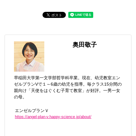
奥田敬子
早稲田大学第一文学部哲学科卒業。現在、幼児教室エン
ゼルプランVで１～6歳の幼児を指導。毎クラス15分間の
親向け「天使をはぐくむ子育て教室」が好評。一男一女
の母。
エンゼルプランＶ
https://angel-plan-v.happy-science.jp/about/