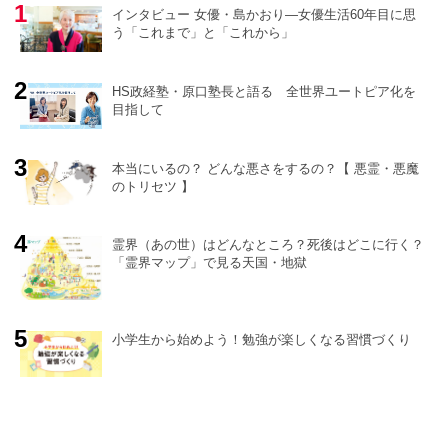
インタビュー 女優・島かおり―女優生活60年目に思
う「これまで」と「これから」
HS政経塾・原口塾長と語る 全世界ユートピア化を
目指して
本当にいるの？ どんな悪さをするの？【 悪霊・悪魔
のトリセツ 】
霊界（あの世）はどんなところ？死後はどこに行く？
「霊界マップ」で見る天国・地獄
小学生から始めよう！勉強が楽しくなる習慣づくり