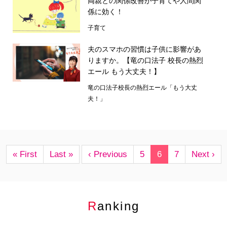
両親との関係改善が子育てや人間関
係に効く！
子育て
夫のスマホの習慣は子供に影響があ
りますか。【竜の口法子 校長の熱烈
エール もう大丈夫！】
竜の口法子校長の熱烈エール「もう大丈
夫！」
« First
Last »
‹ Previous
5
6
7
Next ›
Ranking