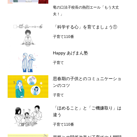
竜の口法子校長の熱烈エール「もう大丈
夫！」
「科学する心」を育てましょう①
子育て110番
Happy あげまん塾
子育て
思春期の子供とのコミュニケーショ
ンのコツ
子育て
「ほめること」と「ご機嫌取り」は
違う
子育て110番