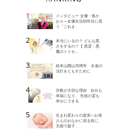
インタビュー 女優・島か
おり―女優生活60年目に思
う「これま...
本当にいるの？ どんな悪
さをするの？【 悪霊・悪
魔のトリセ...
総本山開山30周年 永遠の
法灯をともすために
宗教が大切な理由 自分も
幸福になり、 先祖の霊も
幸せにできる
生まれ変わりの真実―お母
さんのおなかに宿る前に、
天国で親子...