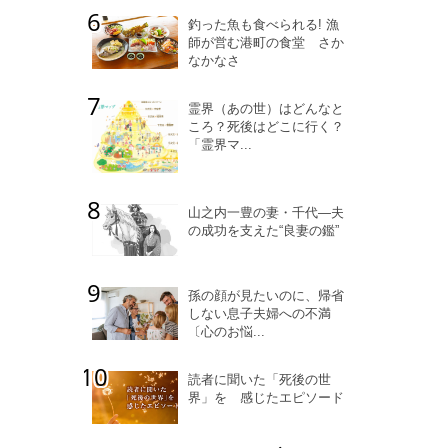
釣った魚も食べられる! 漁
師が営む港町の食堂 さか
なかなさ
霊界（あの世）はどんなと
ころ？死後はどこに行く？
「霊界マ...
山之内一豊の妻・千代―夫
の成功を支えた“良妻の鑑”
孫の顔が見たいのに、帰省
しない息子夫婦への不満
〔心のお悩...
読者に聞いた「死後の世
界」を 感じたエピソード