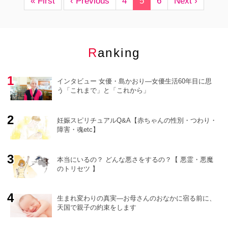
« First
‹ Previous
4
5
6
Next ›
Ranking
インタビュー 女優・島かおり―女優生活60年目に思
う「これまで」と「これから」
妊娠スピリチュアルQ&A【赤ちゃんの性別・つわり・
障害・魂etc】
本当にいるの？ どんな悪さをするの？【 悪霊・悪魔
のトリセツ 】
生まれ変わりの真実―お母さんのおなかに宿る前に、
天国で親子の約束をします