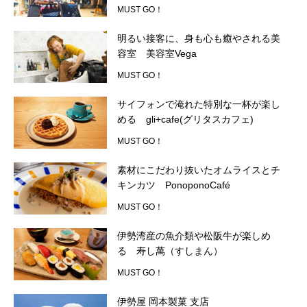
MUST GO！
編集部のオススメ
明るい接客に、身も心も癒やされる美
容室 美容室Vega
MUST GO！
サイフォンで淹れた特別な一杯が楽し
める gli+cafe(グリタスカフェ)
MUST GO！
素材にこだわり抜いたオムライスとチ
キンカツ PonoponoCafé
MUST GO！
伊勢湾産の魚介類や松阪牛が楽しめ
る 寿し萬（すしまん）
MUST GO！
伊勢屋 岡本製菓 支店