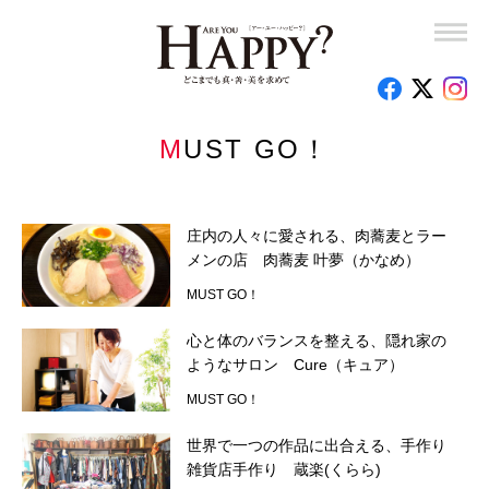
幸福実現党党首 釈量子の東奔西走！
竜の口法子校長の熱烈エール「もう大丈夫！」
岡野宏のビューティーレッスンーさあ、はじめましょうか
MUST GO！
子育て110番
釈量子のお悩みクオンタム・リープ
庄内の人々に愛される、肉蕎麦とラー
メンの店 肉蕎麦 叶夢（かなめ）
時代を創った女性たち
MUST GO！
心のお悩み相談室
心と体のバランスを整える、隠れ家の
ようなサロン Cure（キュア）
読者の手記
MUST GO！
特集
世界で一つの作品に出合える、手作り
雑貨店手作り 蔵楽(くらら)
今月の占い