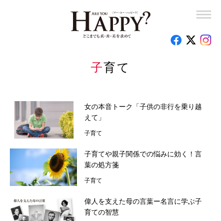
子育て110番
釈量子のお悩みクオンタム・リープ
時代を創った女性たち
子育て
心のお悩み相談室
女の本音トーク「子供の非行を乗り越
読者の手記
えて」
子育て
特集
子育てや親子関係での悩みに効く！言
今月の占い
葉の処方箋
子育て
編集部のオススメ
偉人を支えた母の言葉ー名言に学ぶ子
育ての智慧