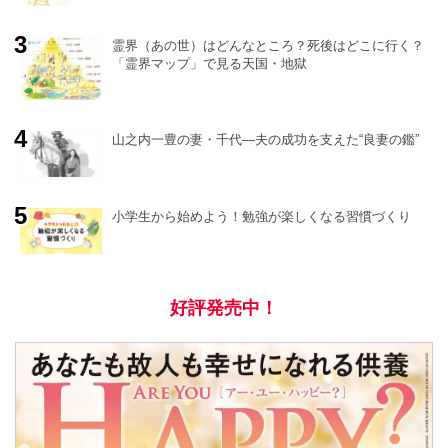
r
e
霊界（あの世）はどんなところ？死後はどこに行く？
「霊界マップ」で見る天国・地獄
山之内一豊の妻・千代―夫の成功を支えた“良妻の鑑”
小学生から始めよう！勉強が楽しくなる習慣づくり
好評発売中！