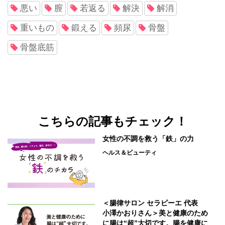
悪い
膣
若返る
解決
解消
重いもの
鍛える
頻尿
骨盤
骨盤底筋
こちらの記事もチェック！
女性の不調を救う「鉄」の力
ヘルス＆ビューティ
＜腸律サロン セラピーエ 代表
小澤かおりさん＞美と健康のため
に腸は“超”大切です。腸を健康に