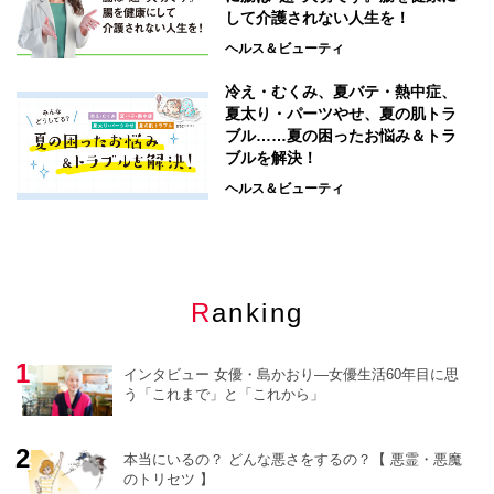
して介護されない人生を！
ヘルス＆ビューティ
冷え・むくみ、夏バテ・熱中症、
夏太り・パーツやせ、夏の肌トラ
ブル……夏の困ったお悩み＆トラ
ブルを解決！
ヘルス＆ビューティ
Ranking
インタビュー 女優・島かおり―女優生活60年目に思
う「これまで」と「これから」
本当にいるの？ どんな悪さをするの？【 悪霊・悪魔
のトリセツ 】
o