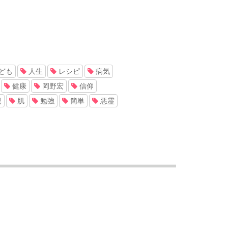
ども
人生
レシピ
病気
健康
岡野宏
信仰
親
肌
勉強
簡単
悪霊