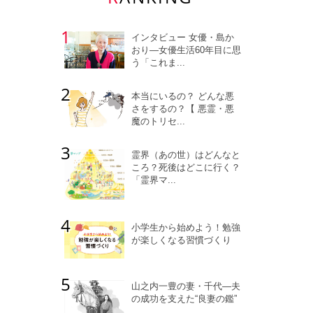
インタビュー 女優・島か
おり―女優生活60年目に思
う「これま...
本当にいるの？ どんな悪
さをするの？【 悪霊・悪
魔のトリセ...
霊界（あの世）はどんなと
ころ？死後はどこに行く？
「霊界マ...
小学生から始めよう！勉強
が楽しくなる習慣づくり
山之内一豊の妻・千代―夫
の成功を支えた“良妻の鑑”