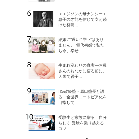
＜エジソンの母ナンシー＞
息子の才能を信じて支え続
けた発明...
結婚に“遅い”“早い”はあり
ません。 40代初婚で私た
ち今、幸せ...
生まれ変わりの真実―お母
さんのおなかに宿る前に、
天国で親子...
HS政経塾・原口塾長と語
る 全世界ユートピア化を
目指して
受験生と家族に贈る 自分
らしく 受験を乗り越える
コツ