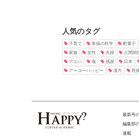
人気のタグ
子育て
幸福の科学
釈量子
家族
女性
夫婦
人間関
アユハ
魂
感謝
日本
アーユーハッピー
漢方
死
最新号
編集部
連載