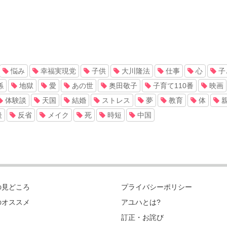
悩み
幸福実現党
子供
大川隆法
仕事
心
子
係
地獄
愛
あの世
奥田敬子
子育て110番
映画
体験談
天国
結婚
ストレス
夢
教育
体
後
反省
メイク
死
時短
中国
の見どころ
プライバシーポリシー
のオススメ
アユハとは?
訂正・お詫び