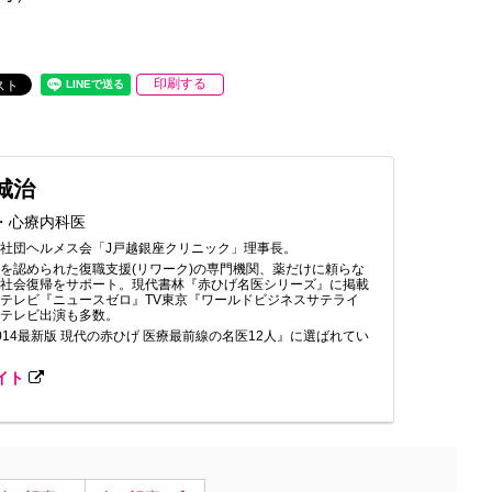
印刷する
城治
・心療内科医
社団ヘルメス会「J戸越銀座クリニック」理事長。
を認められた復職支援(リワーク)の専門機関、薬だけに頼らな
で社会復帰をサポート。現代書林『赤ひげ名医シリーズ』に掲載
テレビ『ニュースゼロ』TV東京『ワールドビジネスサテライ
、テレビ出演も多数。
014最新版 現代の赤ひげ 医療最前線の名医12人』に選ばれてい
イト