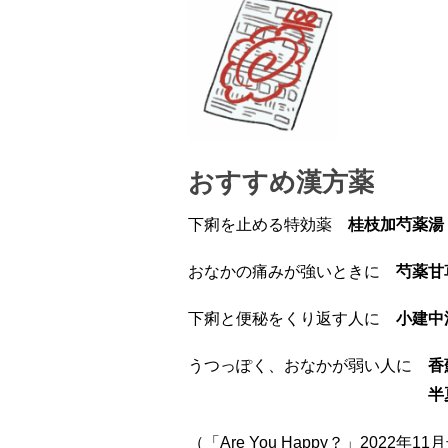
おすすめ漢方薬
下痢を止める特効薬
桂枝加芍薬湯
おなかの痛みが強いときに
芍薬甘
下痢と便秘をくり返す人に
小建中
うつっぽく、おなかが弱い人に
香
半
（「Are You Happy？」2022年11