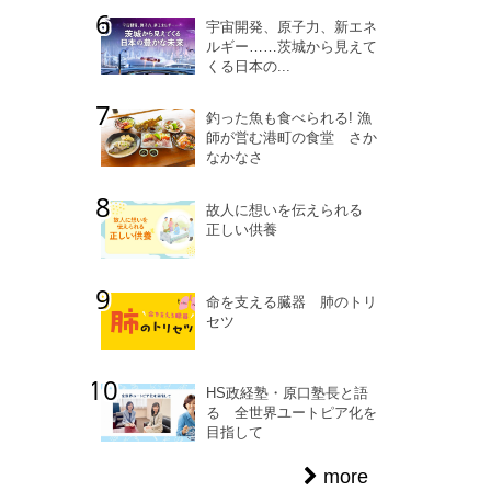
宇宙開発、原子力、新エネ
ルギー……茨城から見えて
くる日本の...
釣った魚も食べられる! 漁
師が営む港町の食堂 さか
なかなさ
故人に想いを伝えられる
正しい供養
命を支える臓器 肺のトリ
セツ
HS政経塾・原口塾長と語
る 全世界ユートピア化を
目指して
more