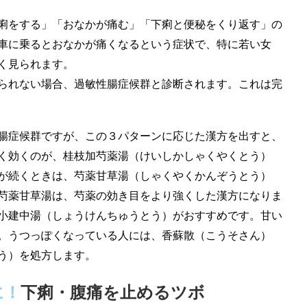
痢をする」「おなかが痛む」「下痢と便秘をくり返す」の
車に乗るとおなかが痛くなるという症状で、特に若い女
く見られます。
られない場合、過敏性腸症候群と診断されます。これは完
腸症候群ですが、この３パターンに応じた漢方を出すと、
く効くのが、桂枝加芍薬湯（けいしかしゃくやくとう）
が続くときは、芍薬甘草湯（しゃくやくかんぞうとう）
芍薬甘草湯は、芍薬の効き目をより強くした漢方になりま
小建中湯（しょうけんちゅうとう）がおすすめです。甘い
。うつっぽくなっている人には、香蘇散（こうそさん）
う）を処方します。
に！
下痢・腹痛を止めるツボ