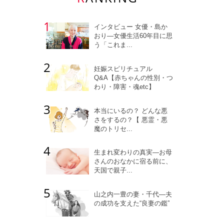
インタビュー 女優・島か
おり―女優生活60年目に思
う「これま...
妊娠スピリチュアル
Q&A【赤ちゃんの性別・つ
わり・障害・魂etc】
本当にいるの？ どんな悪
さをするの？【 悪霊・悪
魔のトリセ...
生まれ変わりの真実―お母
さんのおなかに宿る前に、
天国で親子...
山之内一豊の妻・千代―夫
の成功を支えた“良妻の鑑”