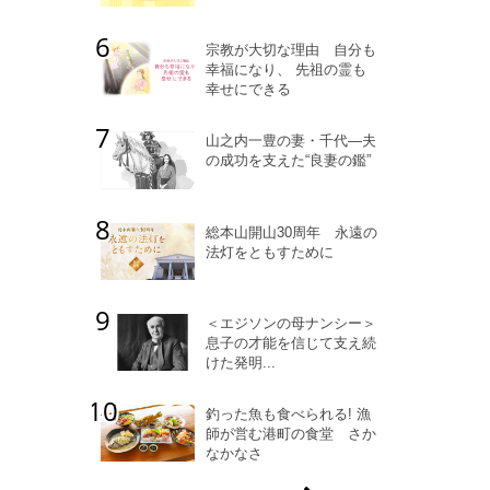
宗教が大切な理由 自分も
幸福になり、 先祖の霊も
幸せにできる
山之内一豊の妻・千代―夫
の成功を支えた“良妻の鑑”
総本山開山30周年 永遠の
法灯をともすために
＜エジソンの母ナンシー＞
息子の才能を信じて支え続
けた発明...
釣った魚も食べられる! 漁
師が営む港町の食堂 さか
なかなさ