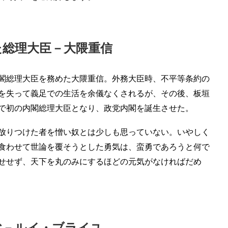
た総理大臣－大隈重信
閣総理大臣を務めた大隈重信。外務大臣時、不平等条約の
を失って義足での生活を余儀なくされるが、その後、板垣
で初の内閣総理大臣となり、政党内閣を誕生させた。
放りつけた者を憎い奴とは少しも思っていない。いやしく
食わせて世論を覆そうとした勇気は、蛮勇であろうと何で
せせず、天下を丸のみにするほどの元気がなければだめ
父－ルイ・ブライユ