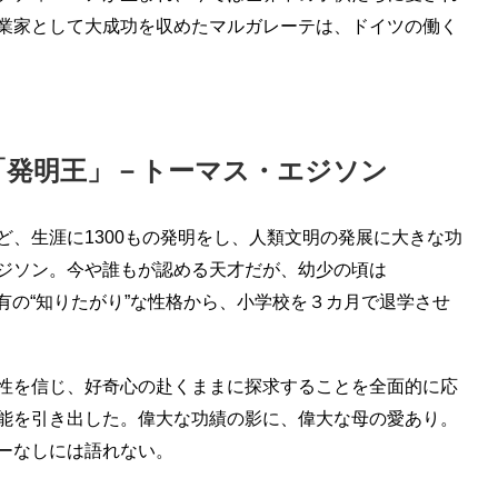
業家として大成功を収めたマルガレーテは、ドイツの働く
「発明王」－トーマス・エジソン
ど、生涯に1300もの発明をし、人類文明の発展に大きな功
ジソン。今や誰もが認める天才だが、幼少の頃は
有の“知りたがり”な性格から、小学校を３カ月で退学させ
性を信じ、好奇心の赴くままに探求することを全面的に応
能を引き出した。偉大な功績の影に、偉大な母の愛あり。
ーなしには語れない。