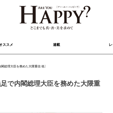
オススメ
連載
レ
内閣総理大臣を務めた大隈重信 他〕
義足で内閣総理大臣を務めた大隈重