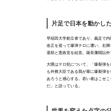
片足で日本を動かし
早稲田大学創立者であり、義足で内
改正を巡って爆弾テロに遭い、右脚
退助と憲政党を結党。薩長藩閥以外
大隈はテロ犯について、「爆裂弾を
も外務大臣である我が輩に爆裂弾を
あろうと感心する。若い者はこせこ
だ」と語っている。
世界を変えた点字の