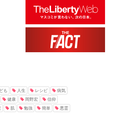
ども
人生
レシピ
病気
健康
岡野宏
信仰
親
肌
勉強
簡単
悪霊