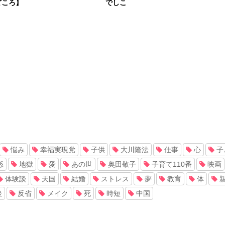
どころ】
でしこ
悩み
幸福実現党
子供
大川隆法
仕事
心
子
係
地獄
愛
あの世
奥田敬子
子育て110番
映画
体験談
天国
結婚
ストレス
夢
教育
体
後
反省
メイク
死
時短
中国