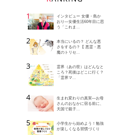
インタビュー 女優・島か
おり―女優生活60年目に思
う「これま...
本当にいるの？ どんな悪
さをするの？【 悪霊・悪
魔のトリセ...
霊界（あの世）はどんなと
ころ？死後はどこに行く？
「霊界マ...
生まれ変わりの真実―お母
さんのおなかに宿る前に、
天国で親子...
小学生から始めよう！勉強
が楽しくなる習慣づくり