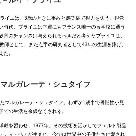
ブライユは、3歳のときに事故と感染症で視力を失う。視覚
い時代、ブライユは幸運にもフランス唯一の盲学校に通う
教育のチャンスは与えられるべきだと考えたブライユは、
の教師として、また点字の研究者として43年の生涯を捧げ、
えた。
－マルガレーテ・シュタイフ
れたマルガレーテ・シュタイフ。わずか1歳半で骨髄性小児
子での生活を余儀なくされる。
洋裁を習わせ、1877年、その技術を活かしてフェルト製品
テディ・ベアが生まれ、今では世界中の子供たちに愛され