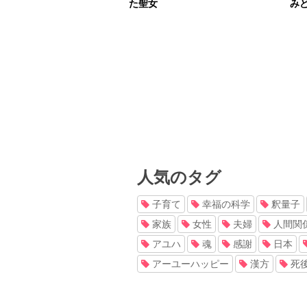
た聖女
み
人気のタグ
子育て
幸福の科学
釈量子
家族
女性
夫婦
人間関
アユハ
魂
感謝
日本
アーユーハッピー
漢方
死