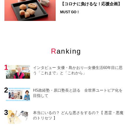
【コロナに負けるな！応援企画】
MUST GO！
Ranking
インタビュー 女優・島かおり―女優生活60年目に思
う「これまで」と「これから」
HS政経塾・原口塾長と語る 全世界ユートピア化を
目指して
o
r
e
本当にいるの？ どんな悪さをするの？【 悪霊・悪魔
のトリセツ 】