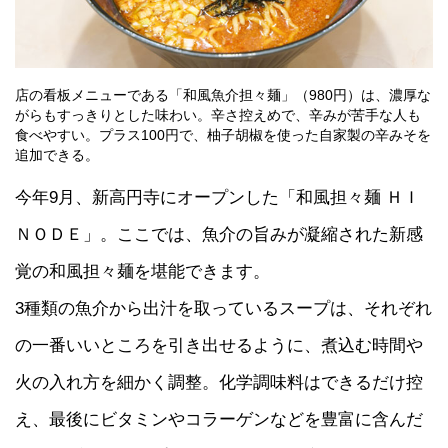
店の看板メニューである「和風魚介担々麺」（980円）は、濃厚な
がらもすっきりとした味わい。辛さ控えめで、辛みが苦手な人も
食べやすい。プラス100円で、柚子胡椒を使った自家製の辛みそを
追加できる。
今年9月、新高円寺にオープンした「和風担々麺 ＨＩ
ＮＯＤＥ」。ここでは、魚介の旨みが凝縮された新感
覚の和風担々麺を堪能できます。
3種類の魚介から出汁を取っているスープは、それぞれ
の一番いいところを引き出せるように、煮込む時間や
火の入れ方を細かく調整。化学調味料はできるだけ控
え、最後にビタミンやコラーゲンなどを豊富に含んだ