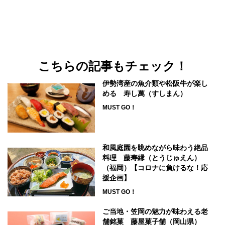
こちらの記事もチェック！
伊勢湾産の魚介類や松阪牛が楽し
める 寿し萬（すしまん）
MUST GO！
和風庭園を眺めながら味わう絶品
料理 藤寿縁（とうじゅえん）
（福岡）【コロナに負けるな！応
援企画】
MUST GO！
ご当地・笠岡の魅力が味わえる老
舗銘菓 藤屋菓子舗（岡山県）