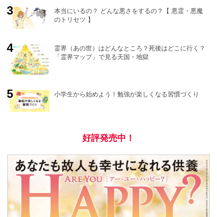
e
本当にいるの？ どんな悪さをするの？【 悪霊・悪魔
のトリセツ 】
霊界（あの世）はどんなところ？死後はどこに行く？
「霊界マップ」で見る天国・地獄
小学生から始めよう！勉強が楽しくなる習慣づくり
好評発売中！