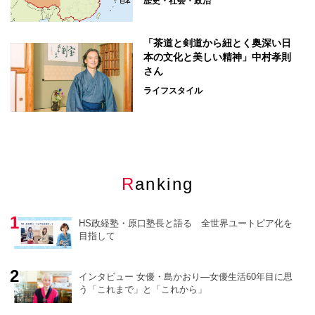
歴史・社会・政治
「茶道と剣道から紐とく奥深い日
本の文化と美しい精神」中村孝則
さん
ライフスタイル
Ranking
HS政経塾・原口塾長と語る 全世界ユートピア化を
目指して
インタビュー 女優・島かおり―女優生活60年目に思
う「これまで」と「これから」
o
r