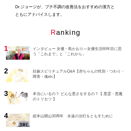
Dr.ジョージが、プチ不調の改善法をおすすめの漢方と
ともにアドバイスします。
Ranking
インタビュー 女優・島かおり―女優生活60年目に思
う「これまで」と「これから」
妊娠スピリチュアルQ&A【赤ちゃんの性別・つわり・
障害・魂etc】
o
r
e
本当にいるの？ どんな悪さをするの？【 悪霊・悪魔
のトリセツ 】
総本山開山30周年 永遠の法灯をともすために