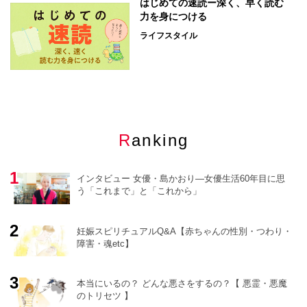
はじめての速読ー深く、早く読む
力を身につける
ライフスタイル
Ranking
インタビュー 女優・島かおり―女優生活60年目に思
う「これまで」と「これから」
妊娠スピリチュアルQ&A【赤ちゃんの性別・つわり・
障害・魂etc】
o
r
e
本当にいるの？ どんな悪さをするの？【 悪霊・悪魔
のトリセツ 】