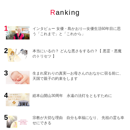
Ranking
インタビュー 女優・島かおり―女優生活60年目に思
う「これまで」と「これから」
本当にいるの？ どんな悪さをするの？【 悪霊・悪魔
のトリセツ 】
o
r
e
生まれ変わりの真実―お母さんのおなかに宿る前に、
天国で親子の約束をします
総本山開山30周年 永遠の法灯をともすために
宗教が大切な理由 自分も幸福になり、 先祖の霊も幸
せにできる