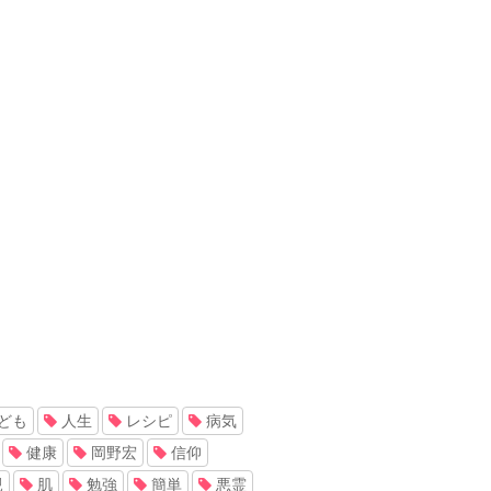
ども
人生
レシピ
病気
健康
岡野宏
信仰
親
肌
勉強
簡単
悪霊