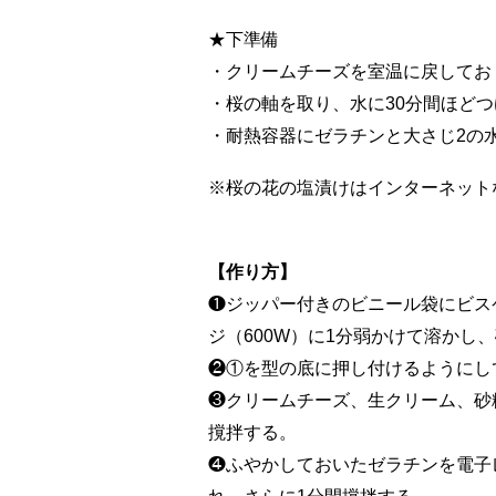
★下準備
・クリームチーズを室温に戻してお
・桜の軸を取り、水に30分間ほど
・耐熱容器にゼラチンと大さじ2の
※桜の花の塩漬けはインターネット
【作り方】
❶ジッパー付きのビニール袋にビス
ジ（600W）に1分弱かけて溶かし
❷①を型の底に押し付けるようにし
❸クリームチーズ、生クリーム、砂
撹拌する。
❹ふやかしておいたゼラチンを電子レ