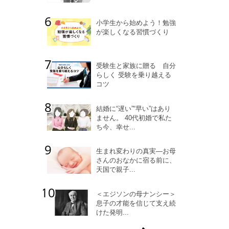
小学生から始めよう！勉強
が楽しくなる習慣づくり
受験生と家族に贈る 自分
らしく 受験を乗り越える
コツ
結婚に“遅い”“早い”はあり
ません。 40代初婚で私た
ち今、幸せ...
生まれ変わりの真実―お母
さんのおなかに宿る前に、
天国で親子...
＜エジソンの母ナンシー＞
息子の才能を信じて支え続
けた発明...