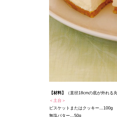
【材料】
（直径18cmの底が外れる
＜土台＞
ビスケットまたはクッキー…100g
無塩バター…50g