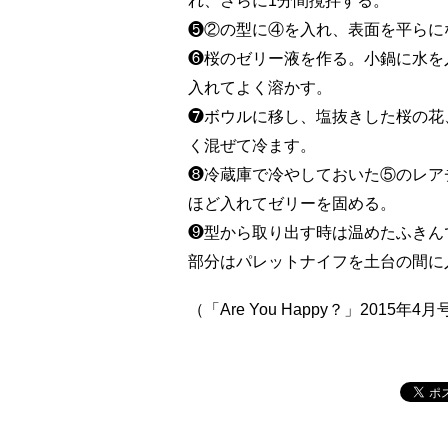
れ、さらに1分間撹拌する。
❺②の型に④を入れ、表面を平らに
❻桜のゼリー液を作る。小鍋に水を
入れてよく溶かす。
❼ボウルに移し、塩抜きした桜の花
く混ぜて冷ます。
❽冷蔵庫で冷やしておいた⑤のレア
ほど入れてゼリーを固める。
❾型から取り出す時は温めたふきん
部分はパレットナイフを土台の間に
（「Are You Happy？」2015年4月