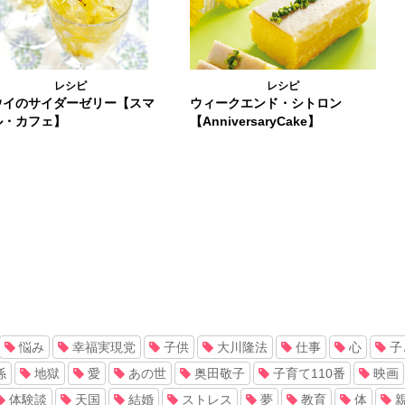
レシピ
レシピ
ウイのサイダーゼリー【スマ
ウィークエンド・シトロン
ル・カフェ】
【AnniversaryCake】
悩み
幸福実現党
子供
大川隆法
仕事
心
子
係
地獄
愛
あの世
奥田敬子
子育て110番
映画
体験談
天国
結婚
ストレス
夢
教育
体