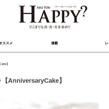
オススメ
連載
レ
Cake】
niversaryCake】