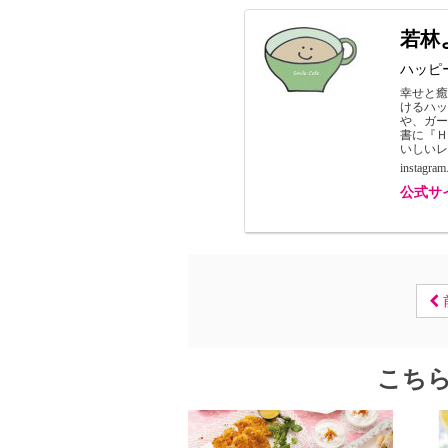
若林
ハッピ
幸せと
けるハ
や、ガ
書に『Ｈ
いしいレシ
instagram
公式サ
こち