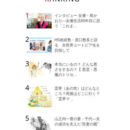
インタビュー 女優・島か
おり―女優生活60年目に思
う「これま...
HS政経塾・原口塾長と語
る 全世界ユートピア化を
目指して
本当にいるの？ どんな悪
さをするの？【 悪霊・悪
魔のトリセ...
霊界（あの世）はどんなと
ころ？死後はどこに行く？
「霊界マ...
山之内一豊の妻・千代―夫
の成功を支えた“良妻の鑑”