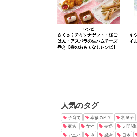
レシピ
さくさくチキンナゲット・桜ご
キ
はん・アスパラの生ハムチーズ
イ
巻き【春のおもてなしレシピ】
人気のタグ
子育て
幸福の科学
釈量子
家族
女性
夫婦
人間関
アユハ
魂
感謝
日本