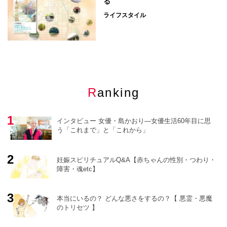
る
ライフスタイル
Ranking
インタビュー 女優・島かおり―女優生活60年目に思
う「これまで」と「これから」
妊娠スピリチュアルQ&A【赤ちゃんの性別・つわり・
障害・魂etc】
o
r
e
本当にいるの？ どんな悪さをするの？【 悪霊・悪魔
のトリセツ 】