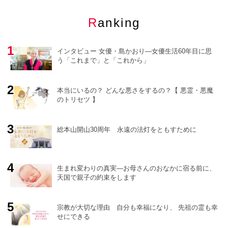
Ranking
インタビュー 女優・島かおり―女優生活60年目に思
う「これまで」と「これから」
本当にいるの？ どんな悪さをするの？【 悪霊・悪魔
のトリセツ 】
o
r
e
総本山開山30周年 永遠の法灯をともすために
生まれ変わりの真実―お母さんのおなかに宿る前に、
天国で親子の約束をします
宗教が大切な理由 自分も幸福になり、 先祖の霊も幸
せにできる