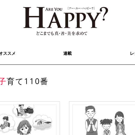
オススメ
連載
レ
子育て110番