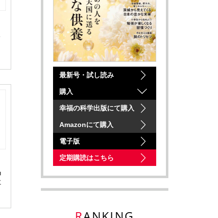
し
こ
最新号・試し読み
購入
幸福の科学出版にて購入
Amazonにて購入
電子版
定期購読はこちら
伸
尊
RANKING