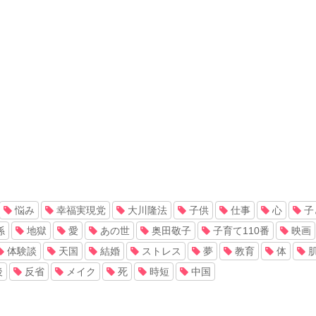
悩み
幸福実現党
大川隆法
子供
仕事
心
子
係
地獄
愛
あの世
奥田敬子
子育て110番
映画
体験談
天国
結婚
ストレス
夢
教育
体
後
反省
メイク
死
時短
中国