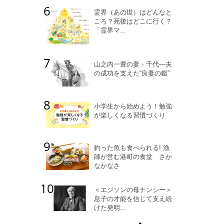
霊界（あの世）はどんなと
ころ？死後はどこに行く？
「霊界マ...
山之内一豊の妻・千代―夫
の成功を支えた“良妻の鑑”
小学生から始めよう！勉強
が楽しくなる習慣づくり
釣った魚も食べられる! 漁
師が営む港町の食堂 さか
なかなさ
＜エジソンの母ナンシー＞
息子の才能を信じて支え続
けた発明...