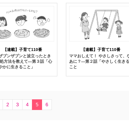
【連載】子育て110番
【連載】子育て110番
ザブンザブンと波立ったとき
ママおしえて！ やさしさって、
対処方法を教えて―第３話「心
あに？―第２話「やさしく生き
やかに生きること」
こと
2
3
4
5
6