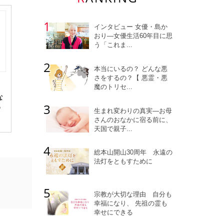
インタビュー 女優・島か
おり―女優生活60年目に思
う「これま...
本当にいるの？ どんな悪
さをするの？【 悪霊・悪
魔のトリセ...
な
る
生まれ変わりの真実―お母
さんのおなかに宿る前に、
天国で親子...
総本山開山30周年 永遠の
法灯をともすために
宗教が大切な理由 自分も
幸福になり、 先祖の霊も
幸せにできる