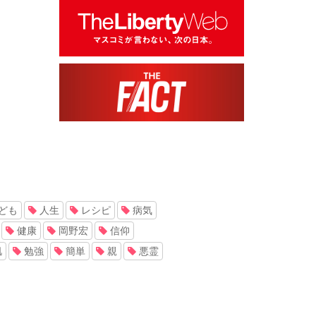
ども
人生
レシピ
病気
健康
岡野宏
信仰
肌
勉強
簡単
親
悪霊