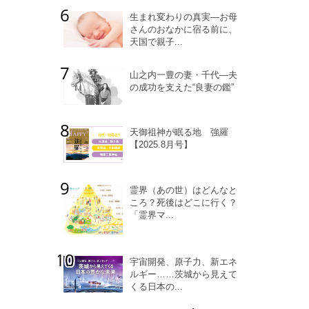
生まれ変わりの真実―お母
さんのおなかに宿る前に、
天国で親子...
山之内一豊の妻・千代―夫
の成功を支えた“良妻の鑑”
天御祖神が眠る地 強羅
【2025.8月号】
霊界（あの世）はどんなと
ころ？死後はどこに行く？
「霊界マ...
宇宙開発、原子力、新エネ
ルギー……茨城から見えて
くる日本の...