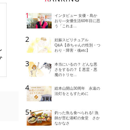
インタビュー 女優・島か
おり―女優生活60年目に思
う「これま...
妊娠スピリチュアル
Q&A【赤ちゃんの性別・つ
レ
わり・障害・魂etc】
か
本当にいるの？ どんな悪
さをするの？【 悪霊・悪
魔のトリセ...
総本山開山30周年 永遠の
法灯をともすために
釣った魚も食べられる! 漁
師が営む港町の食堂 さか
なかなさ