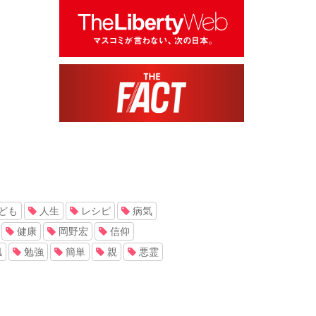
ども
人生
レシピ
病気
健康
岡野宏
信仰
肌
勉強
簡単
親
悪霊