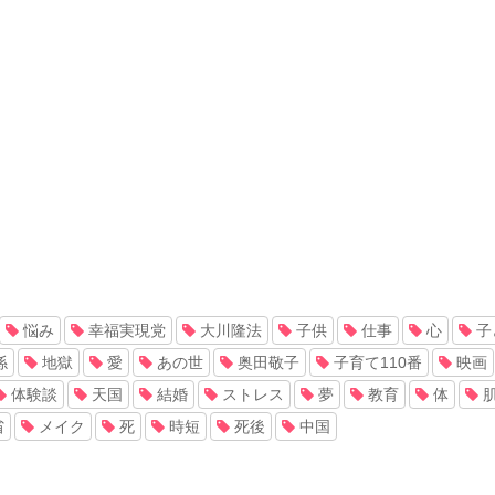
悩み
幸福実現党
大川隆法
子供
仕事
心
子
係
地獄
愛
あの世
奥田敬子
子育て110番
映画
体験談
天国
結婚
ストレス
夢
教育
体
省
メイク
死
時短
死後
中国