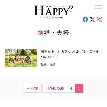
スピリチュアル
結婚・夫婦
結婚・夫婦
子育て
人間関係
家運向上・財力アップ! あげまん妻・6
ヘルス＆ビューティ
つのルール
結婚・夫婦
歴史・社会・政治
仕事
« First
‹ Previous
4
5
レシピ
連載