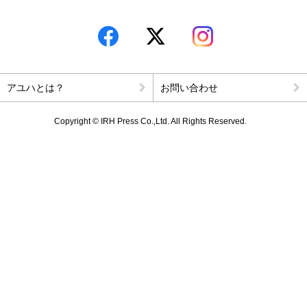
幸福実現党党首 釈量子のキッチン政経塾
幸福実現党党首 釈量子の東奔西走！
竜の口法子校長の熱烈エール「もう大丈夫！」
アユハとは？
お問い合わせ
岡野宏のビューティーレッスンーさあ、はじめましょうか
Copyright © IRH Press Co.,Ltd. All Rights Reserved.
子育て110番
釈量子のお悩みクオンタム・リープ
時代を創った女性たち
心のお悩み相談室
読者の手記