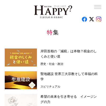
岡野宏のビューティーレッスンーさあ、はじめましょうか
子育て110番
釈量子のお悩みクオンタム・リープ
特集
時代を創った女性たち
心のお悩み相談室
岸田首相の「減税」は本物？税金のし
くみと使い道
読者の手記
歴史・社会・政治
特集
聖地建設 世界三大宗教そして幸福の科
学
今月の占い
スピリチュアル
編集部のオススメ
希望の未来を引き寄せる イメージン
グの力