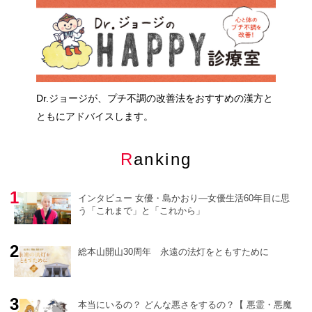
Dr.ジョージが、プチ不調の改善法をおすすめの漢方と
ともにアドバイスします。
Ranking
インタビュー 女優・島かおり―女優生活60年目に思
う「これまで」と「これから」
総本山開山30周年 永遠の法灯をともすために
o
r
e
本当にいるの？ どんな悪さをするの？【 悪霊・悪魔