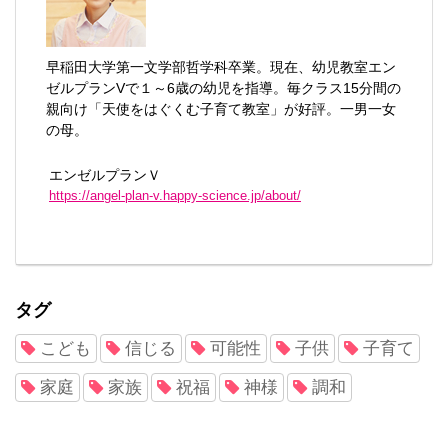
早稲田大学第一文学部哲学科卒業。現在、幼児教室エン
ゼルプランVで１～6歳の幼児を指導。毎クラス15分間の
親向け「天使をはぐくむ子育て教室」が好評。一男一女
の母。
エンゼルプランＶ
https://angel-plan-v.happy-science.jp/about/
タグ
こども
信じる
可能性
子供
子育て
家庭
家族
祝福
神様
調和