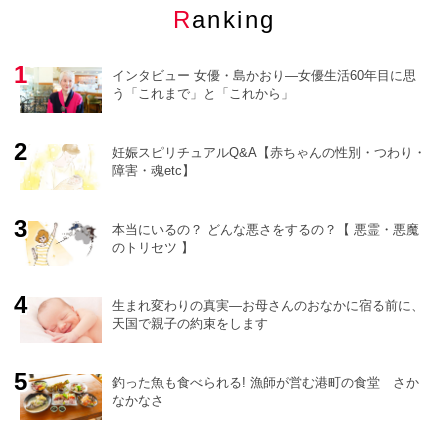
Ranking
インタビュー 女優・島かおり―女優生活60年目に思
う「これまで」と「これから」
妊娠スピリチュアルQ&A【赤ちゃんの性別・つわり・
障害・魂etc】
o
r
e
本当にいるの？ どんな悪さをするの？【 悪霊・悪魔
のトリセツ 】
生まれ変わりの真実―お母さんのおなかに宿る前に、
天国で親子の約束をします
釣った魚も食べられる! 漁師が営む港町の食堂 さか
なかなさ