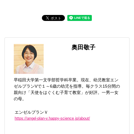
奥田敬子
早稲田大学第一文学部哲学科卒業。現在、幼児教室エン
ゼルプランVで１～6歳の幼児を指導。毎クラス15分間の
親向け「天使をはぐくむ子育て教室」が好評。一男一女
の母。
エンゼルプランＶ
https://angel-plan-v.happy-science.jp/about/