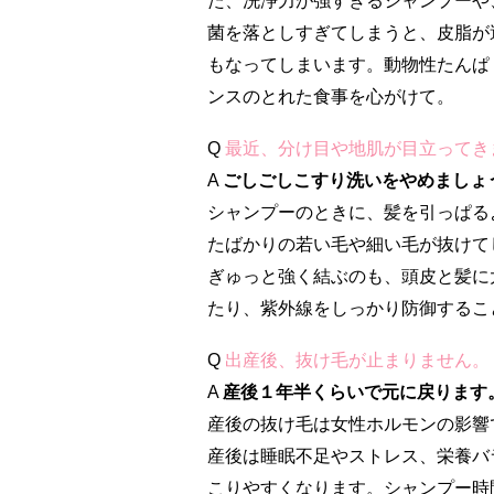
た、洗浄力が強すぎるシャンプーや
菌を落としすぎてしまうと、皮脂が
もなってしまいます。動物性たんぱ
ンスのとれた食事を心がけて。
Q
最近、分け目や地肌が目立ってき
A
ごしごしこすり洗いをやめましょ
シャンプーのときに、髪を引っぱる
たばかりの若い毛や細い毛が抜けて
ぎゅっと強く結ぶのも、頭皮と髪に
たり、紫外線をしっかり防御するこ
Q
出産後、抜け毛が止まりません。
A
産後１年半くらいで元に戻ります
産後の抜け毛は女性ホルモンの影響
産後は睡眠不足やストレス、栄養バ
こりやすくなります。シャンプー時