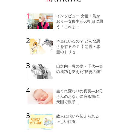
インタビュー 女優・島か
おり―女優生活60年目に思
う「これま...
本当にいるの？ どんな悪
さをするの？【 悪霊・悪
魔のトリセ...
山之内一豊の妻・千代―夫
の成功を支えた“良妻の鑑”
生まれ変わりの真実―お母
さんのおなかに宿る前に、
天国で親子...
故人に想いを伝えられる
正しい供養