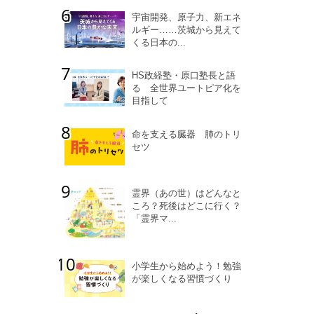
宇宙開発、原子力、新エネ
ルギー……茨城から見えて
くる日本の...
HS政経塾・原口塾長と語
る 全世界ユートピア化を
目指して
命を支える臓器 肺のトリ
セツ
霊界（あの世）はどんなと
ころ？死後はどこに行く？
「霊界マ...
小学生から始めよう！勉強
が楽しくなる習慣づくり