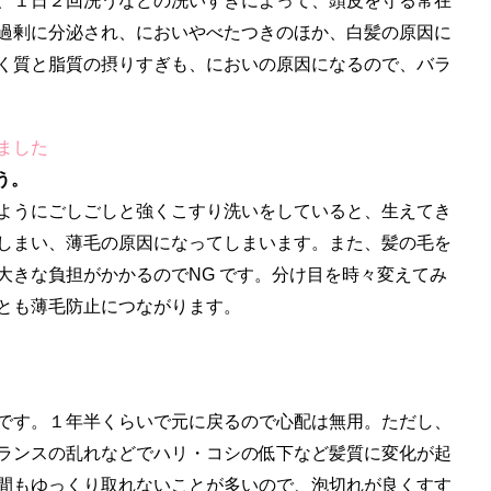
、１日２回洗うなどの洗いすぎによって、頭皮を守る常在
過剰に分泌され、においやべたつきのほか、白髪の原因に
く質と脂質の摂りすぎも、においの原因になるので、バラ
ました
う。
ようにごしごしと強くこすり洗いをしていると、生えてき
しまい、薄毛の原因になってしまいます。また、髪の毛を
大きな負担がかかるのでNG です。分け目を時々変えてみ
とも薄毛防止につながります。
。
です。１年半くらいで元に戻るので心配は無用。ただし、
ランスの乱れなどでハリ・コシの低下など髪質に変化が起
間もゆっくり取れないことが多いので、泡切れが良くすす