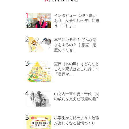
インタビュー 女優・島か
おり―女優生活60年目に思
う「これま...
本当にいるの？ どんな悪
さをするの？【 悪霊・悪
魔のトリセ...
霊界（あの世）はどんなと
ころ？死後はどこに行く？
「霊界マ...
山之内一豊の妻・千代―夫
の成功を支えた“良妻の鑑”
小学生から始めよう！勉強
が楽しくなる習慣づくり