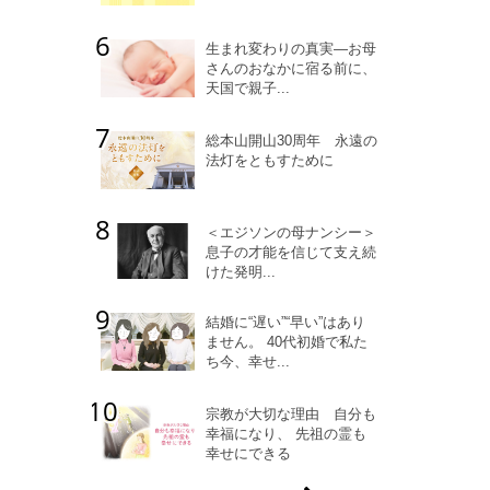
生まれ変わりの真実―お母
さんのおなかに宿る前に、
天国で親子...
総本山開山30周年 永遠の
法灯をともすために
＜エジソンの母ナンシー＞
息子の才能を信じて支え続
けた発明...
結婚に“遅い”“早い”はあり
ません。 40代初婚で私た
ち今、幸せ...
宗教が大切な理由 自分も
幸福になり、 先祖の霊も
幸せにできる